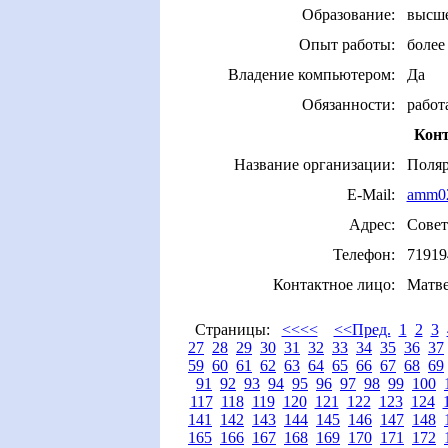
Образование:
высш
Опыт работы:
более 
Владение компьютером:
Да
Обязанности:
работ
Конт
Название организации:
Поля
E-Mail:
amm0
Адрес:
Совет
Телефон:
71919
Контактное лицо:
Матве
Страницы:
<<<<
<<Пред.
1
2
3
27
28
29
30
31
32
33
34
35
36
37
59
60
61
62
63
64
65
66
67
68
69
91
92
93
94
95
96
97
98
99
100
117
118
119
120
121
122
123
124
141
142
143
144
145
146
147
148
165
166
167
168
169
170
171
172