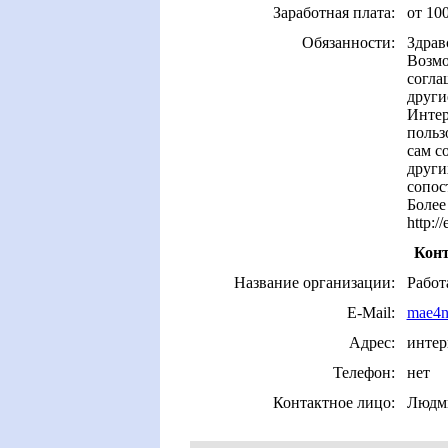
Заработная плата:
от 100
Обязанности:
Здрав
Возмо
согла
други
Интер
польз
сам с
други
сопос
Более
http:/
Конт
Название организации:
Работ
E-Mail:
mae4n
Адрес:
интер
Телефон:
нет
Контактное лицо:
Людм