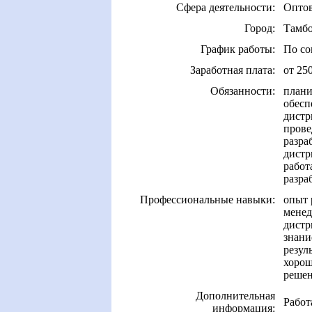
Сфера деятельности:
Оптов
Город:
Тамб
График работы:
По со
Заработная плата:
от 25
Обязанности:
плани
обесп
дистр
прове
разра
дистр
работ
разра
Профессиональные навыки:
опыт 
менед
дистр
знани
резуль
хорош
решен
Дополнительная
Работ
информация: