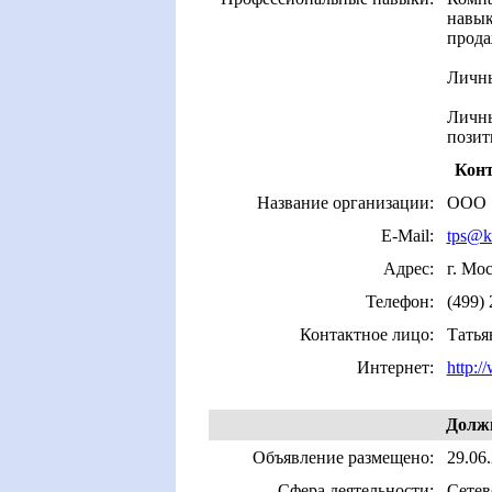
навык
прода
Личны
Личны
позит
Конт
Название организации:
ООО "
E-Mail:
tps@kl
Адрес:
г. Мо
Телефон:
(499)
Контактное лицо:
Татья
Интернет:
http:/
Должн
Объявление размещено:
29.06
Сфера деятельности:
Сетев