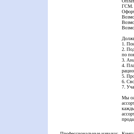
Оплат
ГСМ.
Оформ
Возмо
Возмо
Возмо
Должн
1. По
2. По
по по
3. Ан
4. Пл
рацио
5. Пр
6. Св
7. Уч
Мы о
ассор
кажды
ассор
прода
Профессиональные навыки:
Компа