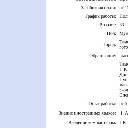
Заработная плата:
от 1
График работы:
Пол
Возраст:
33
Пол:
Муж
Там
Город:
гото
Образование:
выс
Там
Г. Р
Дип
Пущ
маги
экол
Спе
Опыт работы:
от 5
Знание иностранных языков:
1. 
Владение компьютером:
ПК –