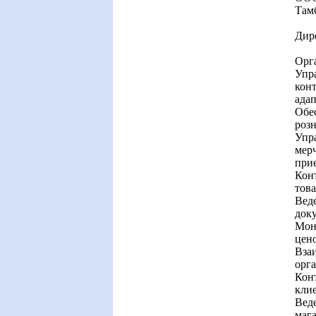
Там
Дир
Орга
Упр
конт
адап
Обе
роз
Упра
мерч
прие
Конт
това
Веде
док
Мони
цен
Вза
орг
Конт
кли
Веде
мага