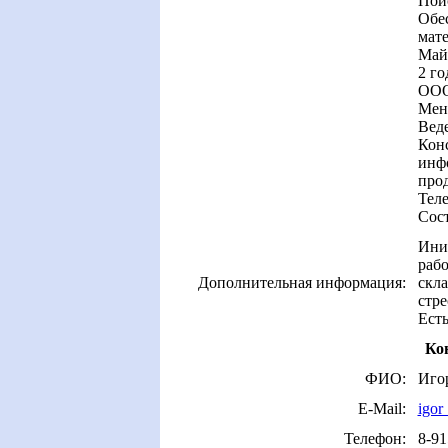
Пои
Обе
мат
Май
2 го
ООО
Мен
Веде
Кон
инф
про
Теле
Сост
Иниц
рабо
Дополнительная информация:
скла
стре
Ест
Ко
ФИО:
Иго
E-Mail:
igor
Телефон:
8-91