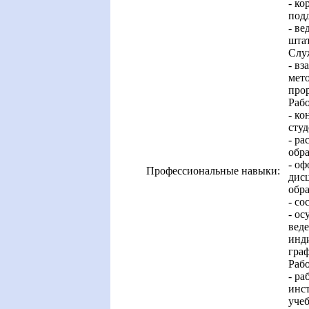
- ко
подд
- ве
шта
Слу
- вз
мет
прор
Рабо
- ко
сту
- ра
обр
- оф
Профессиональные навыки:
дисц
обра
- со
- ос
вед
инд
граф
Рабо
- ра
инст
учеб