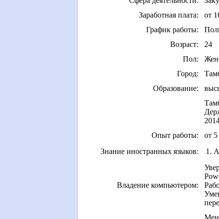
Сфера деятельности:
Зак
Заработная плата:
от 1
График работы:
Пол
Возраст:
24
Пол:
Жен
Город:
Там
Образование:
выс
Там
Дер
201
Опыт работы:
от 5
Знание иностранных языков:
1. 
Увер
Powe
Владение компьютером:
Рабо
Уме
пер
Мен