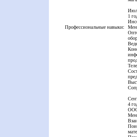
Июл
1 го
Инс
Профессиональные навыки:
Мен
Опт
обор
Веде
Кон
инф
про
Теле
Сост
пре
Выст
Соп
Сен
4 го
ООО
Мен
Вза
Пои
мат