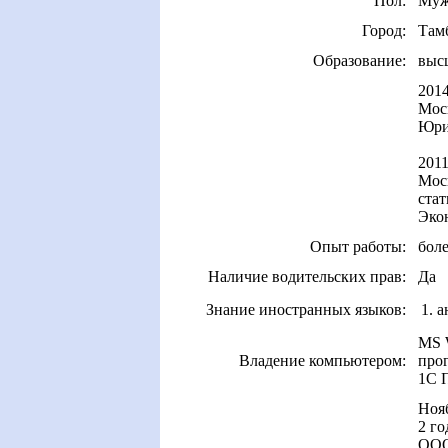
Пол:
Муж
Город:
Там
Образование:
выс
201
Мос
Юри
201
Мос
ста
Эко
Опыт работы:
боле
Наличие водительских прав:
Да
Знание иностранных языков:
1. 
MS W
Владение компьютером:
прог
1С П
Ноя
2 го
ООО