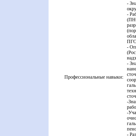
- Зн
окр
- Ра
(ПН
разр
(пор
обла
ПГО
- О
(Рос
надз
- Зн
нан
сточ
Профессиональные навыки:
соо
галь
тех
сточ
-Зна
рабо
-Уча
очи
гал
пен
- Ра