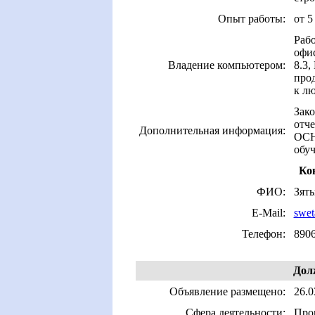
Опыт работы:
от 5
Рабо
офи
Владение компьютером:
8.3,
прод
к лю
Зако
отче
Дополнительная информация:
ОСН
обуч
Ко
ФИО:
Зят
E-Mail:
swet
Телефон:
890
Долж
Объявление размещено:
26.0
Сфера деятельности:
Про