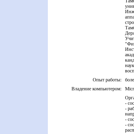
Там
унив
Инж
апп
стр
Тамб
Держ
Учи
"Фи
Инс
акад
канд
наук
вос
Опыт работы:
боле
Владение компьютером:
Micr
Орга
- со
- ра
нап
- со
- со
расп