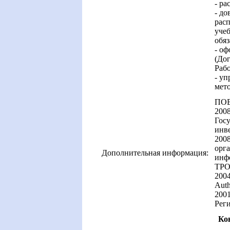
- ра
- до
расп
учеб
обяз
- о
(До
Рабо
- уп
мето
ПО
2008
Гос
инв
200
орга
Дополнительная информация:
инф
ТРО
2004
Auth
2001
Рег
Ко