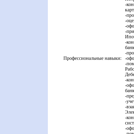
-кон
карт
-про
-оце
-офо
-при
Ипо
-кон
банк
-про
Профессиональные навыки:
-оф
-пом
Рабо
Деб
-кон
-оф
банк
-пре
-уче
-вз
Эле
-кон
сист
-офо
-по