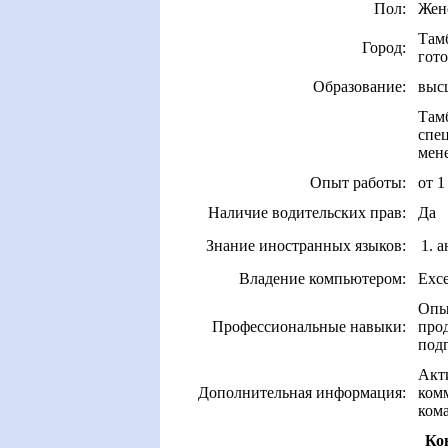
Пол:
Жен
Там
Город:
гото
Образование:
выс
Тамб
спе
мен
Опыт работы:
от 1
Наличие водительских прав:
Да
Знание иностранных языков:
1. 
Владение компьютером:
Exce
Опы
Профессиональные навыки:
прод
под
Акти
Дополнительная информация:
комм
кома
Ко