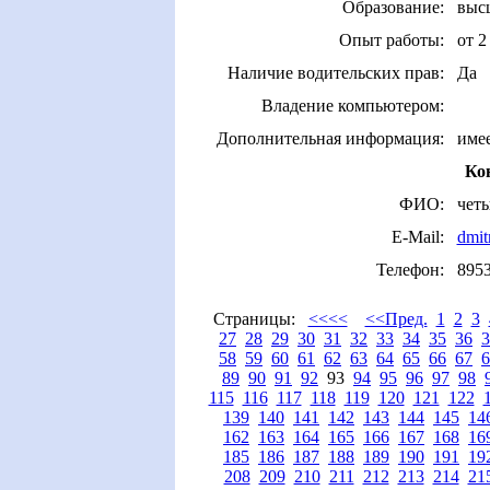
Образование:
выс
Опыт работы:
от 2
Наличие водительских прав:
Да
Владение компьютером:
Дополнительная информация:
име
Ко
ФИО:
чет
E-Mail:
dmit
Телефон:
895
Страницы:
<<<<
<<Пред.
1
2
3
27
28
29
30
31
32
33
34
35
36
3
58
59
60
61
62
63
64
65
66
67
6
89
90
91
92
93
94
95
96
97
98
115
116
117
118
119
120
121
122
139
140
141
142
143
144
145
14
162
163
164
165
166
167
168
16
185
186
187
188
189
190
191
19
208
209
210
211
212
213
214
21