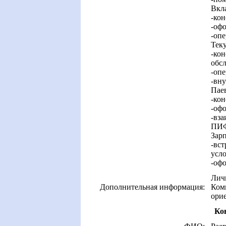
Вкл
-кон
-офо
-опе
Теку
-кон
обс
-опе
-вну
Пае
-ко
-оф
-вза
ПИФ
Зар
-вст
усло
-офо
Личн
Дополнительная информация:
Комм
орие
Ко