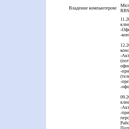
Micr
Владение компьютером:
RBS,
11.2
клие
-Оф
-кон
12.
конс
-Ак
(пот
офис
-пр
(тел
-пре
-оф
09.2
клие
-Ак
-пр
перс
Рабо
Потр