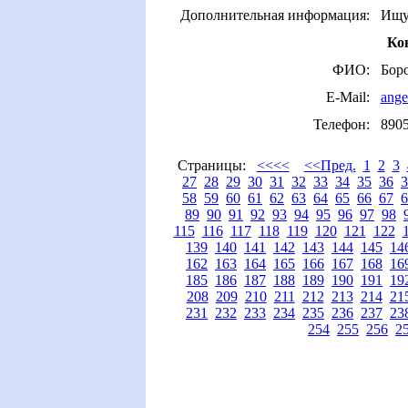
Дополнительная информация:
Ищу
Ко
ФИО:
Бор
E-Mail:
ange
Телефон:
890
Страницы:
<<<<
<<Пред.
1
2
3
27
28
29
30
31
32
33
34
35
36
3
58
59
60
61
62
63
64
65
66
67
6
89
90
91
92
93
94
95
96
97
98
115
116
117
118
119
120
121
122
139
140
141
142
143
144
145
14
162
163
164
165
166
167
168
16
185
186
187
188
189
190
191
19
208
209
210
211
212
213
214
21
231
232
233
234
235
236
237
23
254
255
256
2