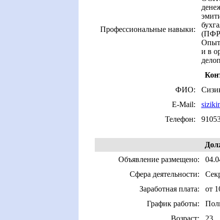
денеж
эмит
бухга
Профессиональные навыки:
(ПФР,
Опыт 
и в о
делоп
Кон
ФИО:
Сизи
E-Mail:
sizik
Телефон:
9105
Дол
Объявление размещено:
04.0
Сфера деятельности:
Сек
Заработная плата:
от 1
График работы:
Пол
Возраст:
23