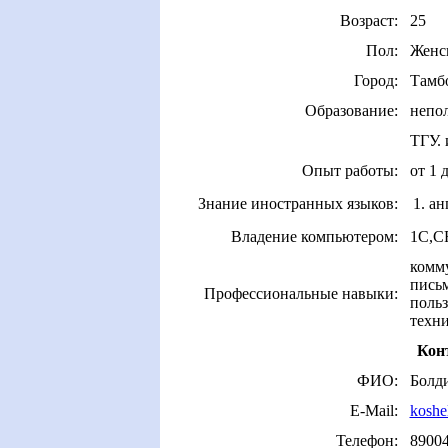
Возраст:
25
Пол:
Женс
Город:
Тамб
Образование:
непол
ТГУ. 
Опыт работы:
от 1 
Знание иностранных языков:
1. а
Владение компьютером:
1C,CR
комму
письм
Профессиональные навыки:
польз
техн
Кон
ФИО:
Болд
E-Mail:
koshe
Телефон:
8900