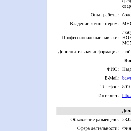
сред
сва
Опыт работы:
боле
Владение компьютером:
МН
люб
Профессиональные навыки:
НОВ
МСУ
Дополнительная информация:
любы
Ко
ФИО:
Наз
E-Mail:
baw
Телефон:
891
Интернет:
http
Дол
Объявление размещено:
23.0
Сфера деятельности:
Фина