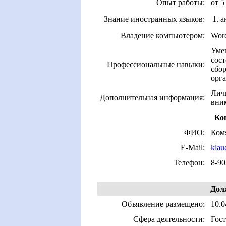
Опыт работы:
от 5
Знание иностранных языков:
1. 
Владение компьютером:
Word
Уме
сост
Профессиональные навыки:
сбо
орга
Личн
Дополнительная информация:
вним
Ко
ФИО:
Ком
E-Mail:
klau
Телефон:
8-90
Дол
Объявление размещено:
10.0
Сфера деятельности:
Гос