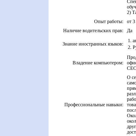
Спе
обуч
2) 
Опыт работы:
от 3
Наличие водительских прав:
Да
1. 
Знание иностранных языков:
2. 
Про
Владение компьютером:
офис
СЕО,
О се
само
пря
разл
рабо
Профессиональные навыки:
това
посл
Окол
окол
друг
дост