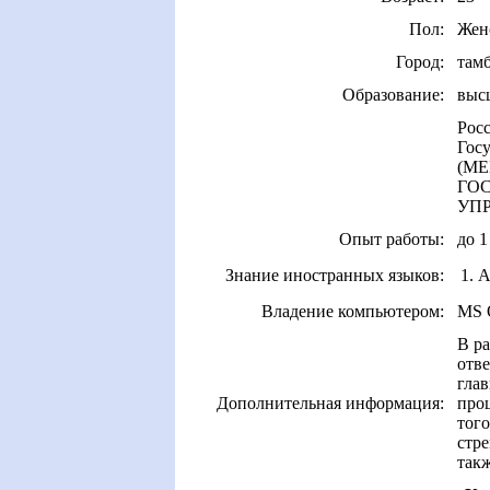
Пол:
Жен
Город:
там
Образование:
выс
Росс
Гос
(М
ГО
УПР
Опыт работы:
до 1
Знание иностранных языков:
1. 
Владение компьютером:
MS O
В ра
отве
глав
Дополнительная информация:
про
того
стре
такж